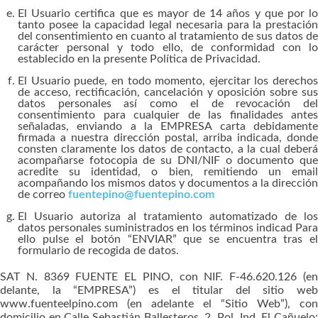
El Usuario certifica que es mayor de 14 años y que por lo
tanto posee la capacidad legal necesaria para la prestación
del consentimiento en cuanto al tratamiento de sus datos de
carácter personal y todo ello, de conformidad con lo
establecido en la presente Política de Privacidad.
El Usuario puede, en todo momento, ejercitar los derechos
de acceso, rectificación, cancelación y oposición sobre sus
datos personales así como el de revocación del
consentimiento para cualquier de las finalidades antes
señaladas, enviando a la EMPRESA carta debidamente
firmada a nuestra dirección postal, arriba indicada, donde
consten claramente los datos de contacto, a la cual deberá
acompañarse fotocopia de su DNI/NIF o documento que
acredite su identidad, o bien, remitiendo un email
acompañando los mismos datos y documentos a la dirección
de correo
fuentepino@fuentepino.com
El Usuario autoriza al tratamiento automatizado de los
datos personales suministrados en los términos indicad Para
ello pulse el botón “ENVIAR” que se encuentra tras el
formulario de recogida de datos.
SAT N. 8369 FUENTE EL PINO, con NIF. F-46.620.126 (en
delante, la “EMPRESA”) es el titular del sitio web
www.fuenteelpino.com (en adelante el “Sitio Web”), con
domicilio en Calle Sebastián Ballesteros, 2, Pol. Ind. El Cañuelo;