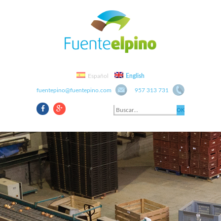
Español
English
fuentepino@fuentepino.com
957 313 731